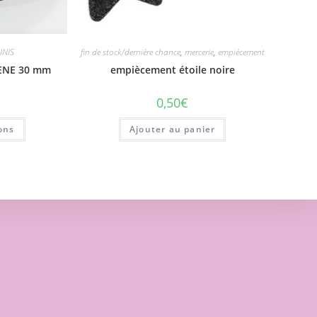
UNIS
fin de stock/dernière chance
,
mercerie
,
empiècement
ENE 30 mm
empiècement étoile noire
0,50
€
ons
Ajouter au panier