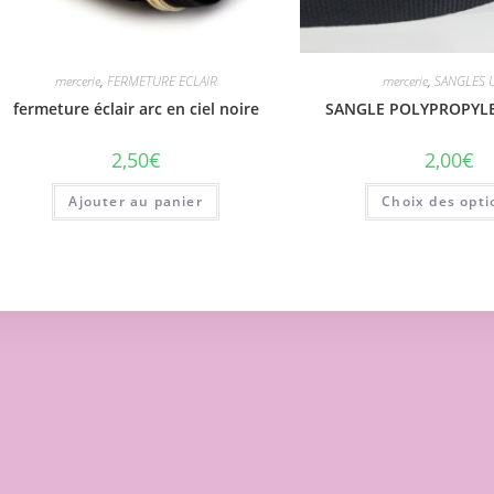
mercerie
,
FERMETURE ECLAIR
mercerie
,
SANGLES 
fermeture éclair arc en ciel noire
SANGLE POLYPROPYL
2,50
€
2,00
€
Ajouter au panier
Choix des opti