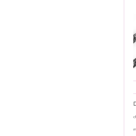
D
c
m