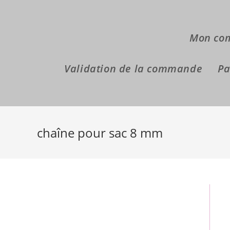
Skip
to
content
Mon co
Validation de la commande
Pa
chaîne pour sac 8 mm