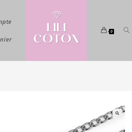
mpte
0
nier
🔍