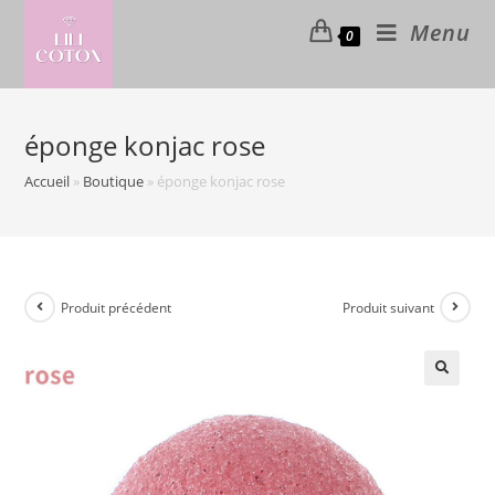
Skip
Menu
0
to
content
éponge konjac rose
Accueil
»
Boutique
»
éponge konjac rose
Produit précédent
Produit suivant
🔍