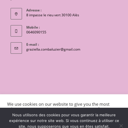
Adresse :
8 impasse le rieu vert 30100 Alès
Mobile :
0646090155
E-mail :
S’ouvre
graziella.combaluzier@gmail.com
dans
votre
application
CONTACT
Conditions générales de vente
We use cookies on our website to give you the most
Mentions légales et politique de confidentialité
Livraisons
relevant experience by remembering your preferences
and repeat visits. By clicking “Accept”, you consent to the
charte de protection des données personnelles
Nous utilisons des cookies pour vous garantir la meilleure
use of ALL the cookies.
expérience sur notre site web. Si vous continuez à utiliser ce
Copyright 2026 - OceanWP Theme by Lili coton
site, nous supposerons que vous en êtes satisfait.