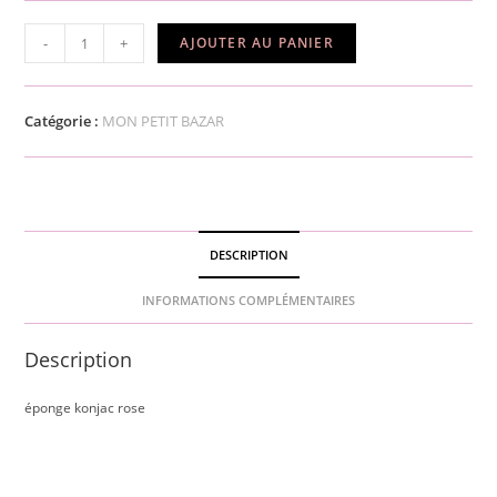
quantité
-
+
AJOUTER AU PANIER
de
éponge
konjac
Catégorie :
MON PETIT BAZAR
rose
DESCRIPTION
INFORMATIONS COMPLÉMENTAIRES
Description
éponge konjac rose