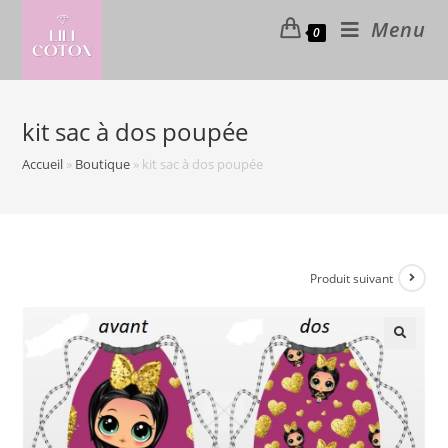
Skip
Menu
0
to
content
kit sac à dos poupée
Accueil
»
Boutique
»
kit sac à dos poupée
Produit suivant
🔍