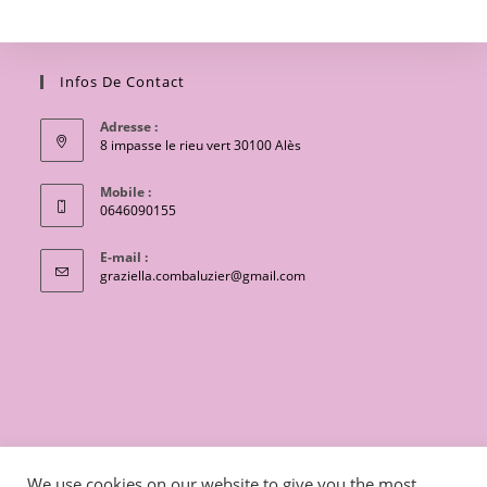
Infos De Contact
Adresse :
8 impasse le rieu vert 30100 Alès
Mobile :
0646090155
E-mail :
S’ouvre
graziella.combaluzier@gmail.com
dans
votre
application
CONTACT
Conditions générales de vente
We use cookies on our website to give you the most