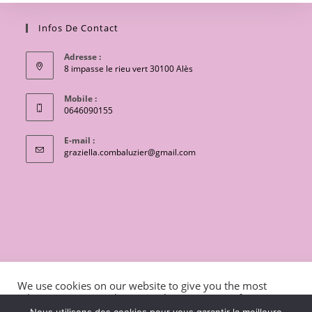
Infos De Contact
Adresse :
8 impasse le rieu vert 30100 Alès
Mobile :
0646090155
E-mail :
S’ouvre
graziella.combaluzier@gmail.com
dans
votre
application
CONTACT
Conditions générales de vente
We use cookies on our website to give you the most
Mentions légales et politique de confidentialité
Livraisons
relevant experience by remembering your preferences
and repeat visits. By clicking “Accept”, you consent to the
charte de protection des données personnelles