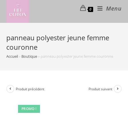
Skip
Menu
0
to
content
panneau polyester jeune femme
couronne
Accueil
»
Boutique
»
panneau polyester jeune femme couronne
Produit précédent
Produit suivant
PROMO !