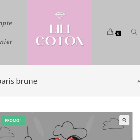
mpte
0
nier
aris brune
A
PROMO !
🔍