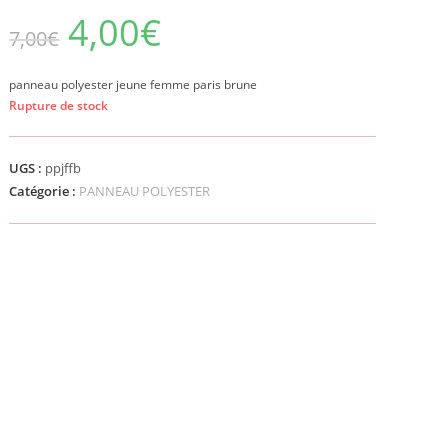
4,00
€
7,00
€
panneau polyester jeune femme paris brune
Rupture de stock
UGS :
ppjffb
Catégorie :
PANNEAU POLYESTER