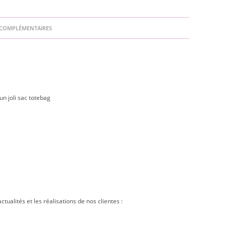
COMPLÉMENTAIRES
un joli sac totebag
alités et les réalisations de nos clientes :