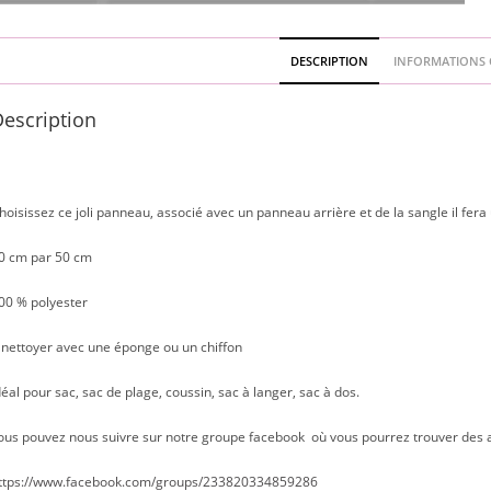
DESCRIPTION
INFORMATIONS 
escription
hoisissez ce joli panneau, associé avec un panneau arrière et de la sangle il fera 
0 cm par 50 cm
00 % polyester
 nettoyer avec une éponge ou un chiffon
déal pour sac, sac de plage, coussin, sac à langer, sac à dos.
ous pouvez nous suivre sur notre groupe facebook où vous pourrez trouver des actu
ttps://www.facebook.com/groups/233820334859286