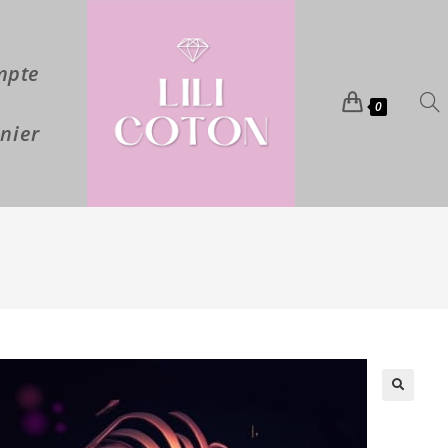
mpte
0
nier
🔍