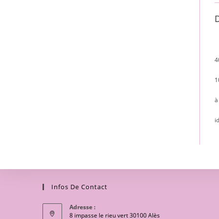
D
4
1
à
i
Infos De Contact
Adresse :
8 impasse le rieu vert 30100 Alès