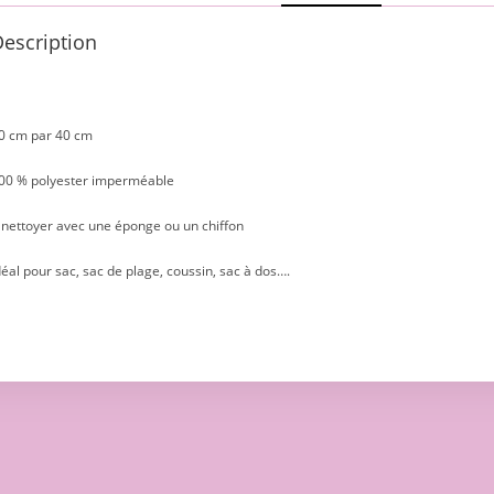
escription
0 cm par 40 cm
00 % polyester imperméable
 nettoyer avec une éponge ou un chiffon
déal pour sac, sac de plage, coussin, sac à dos….