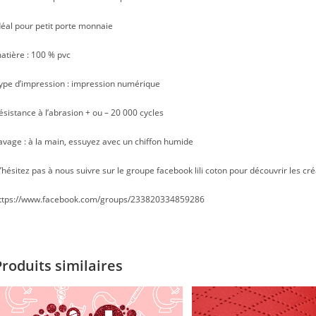
déal pour petit porte monnaie
atière : 100 % pvc
ype d’impression : impression numérique
ésistance à l’abrasion + ou – 20 000 cycles
avage : à la main, essuyez avec un chiffon humide
’hésitez pas à nous suivre sur le groupe facebook lili coton pour découvrir les cré
ttps://www.facebook.com/groups/233820334859286
Produits similaires