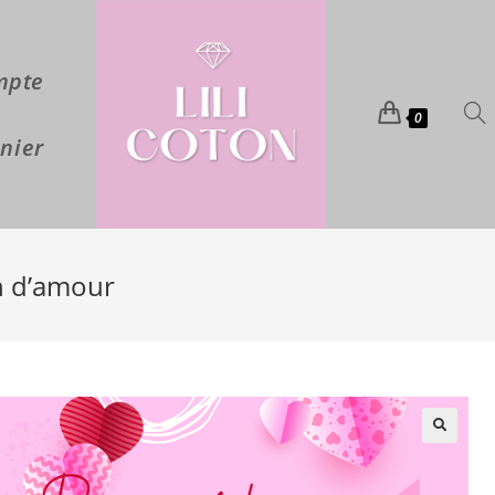
mpte
0
nier
n d’amour
🔍