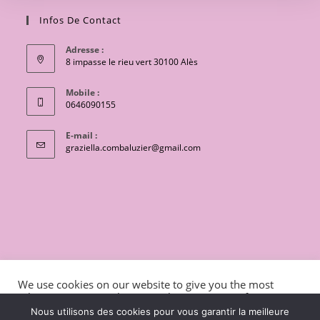
Infos De Contact
Adresse :
8 impasse le rieu vert 30100 Alès
Mobile :
0646090155
E-mail :
S’ouvre
graziella.combaluzier@gmail.com
dans
votre
application
CONTACT
Conditions générales de vente
We use cookies on our website to give you the most
Mentions légales et politique de confidentialité
Livraisons
relevant experience by remembering your preferences
and repeat visits. By clicking “Accept”, you consent to the
charte de protection des données personnelles
Nous utilisons des cookies pour vous garantir la meilleure