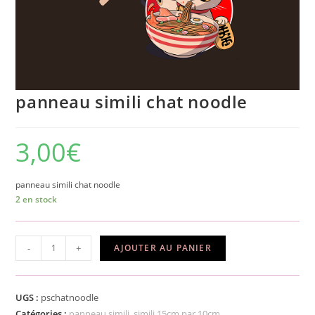
panneau simili chat noodle
3,00
€
panneau simili chat noodle
2 en stock
quantité
-
+
AJOUTER AU PANIER
de
panneau
simili
UGS :
pschatnoodle
chat
Catégories :
panneau simili
,
simili 15cm par 10cm