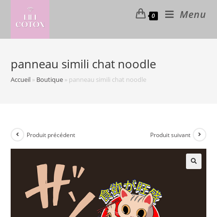
Skip
Menu
0
to
content
panneau simili chat noodle
Accueil
»
Boutique
»
panneau simili chat noodle
Produit précédent
Produit suivant
🔍