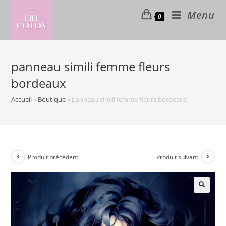
Skip
Menu
0
to
content
panneau simili femme fleurs
bordeaux
Accueil
»
Boutique
»
panneau simili femme fleurs bordeaux
Produit précédent
Produit suivant
🔍