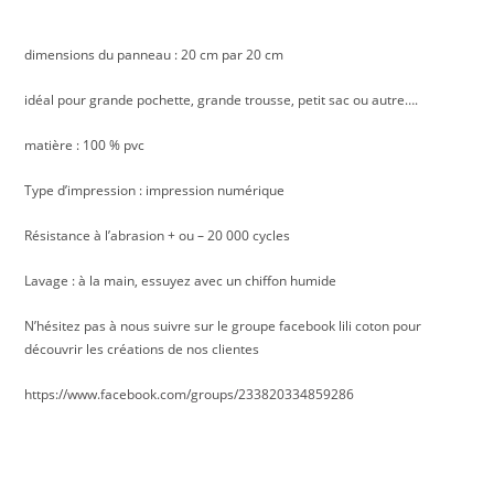
dimensions du panneau : 20 cm par 20 cm
idéal pour grande pochette, grande trousse, petit sac ou autre….
matière : 100 % pvc
Type d’impression : impression numérique
Résistance à l’abrasion + ou – 20 000 cycles
Lavage : à la main, essuyez avec un chiffon humide
N’hésitez pas à nous suivre sur le groupe facebook lili coton pour
découvrir les créations de nos clientes
https://www.facebook.com/groups/233820334859286