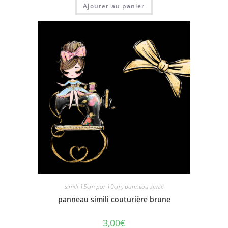
Ajouter au panier
simili 15cm par 10cm
,
panneau simili
panneau simili couturière brune
3,00
€