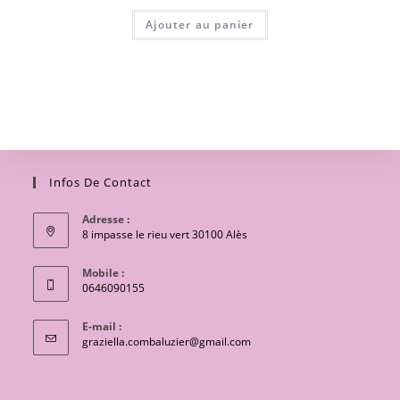
Ajouter au panier
Infos De Contact
Adresse :
8 impasse le rieu vert 30100 Alès
Mobile :
0646090155
E-mail :
S’ouvre
graziella.combaluzier@gmail.com
dans
votre
application