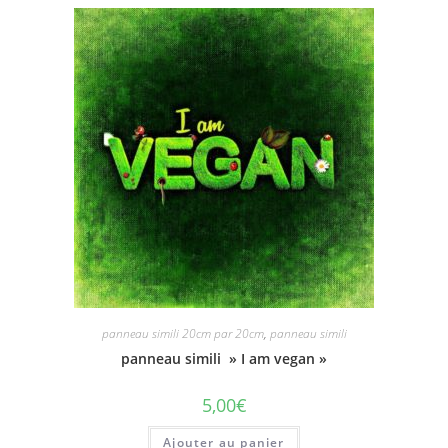
panneau simili 20cm par 20cm
,
panneau simili
panneau simili » I am vegan »
5,00
€
Ajouter au panier