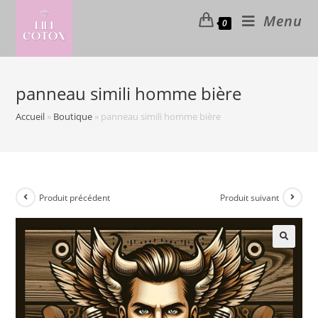
Skip
Menu
0
to
content
panneau simili homme bière
Accueil
»
Boutique
»
panneau simili homme bière
Produit précédent
Produit suivant
🔍