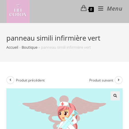
Skip
Menu
0
to
content
panneau simili infirmière vert
Accueil
»
Boutique
»
panneau simili infirmière vert
Produit précédent
Produit suivant
🔍