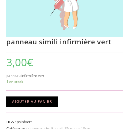
panneau simili infirmière vert
3,00
€
panneau infirmière vert
1 en stock
quantité
AJOUTER AU PANIER
de
panneau
simili
UGS :
psinfvert
infirmière
Catégories :
panneau simili
,
simili 15cm par 10cm