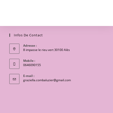
Infos De Contact
Adresse :
8 impasse le rieu vert 30100 Alès
Mobile :
0646090155
E-mail :
S’ouvre
graziella.combaluzier@gmail.com
dans
votre
application