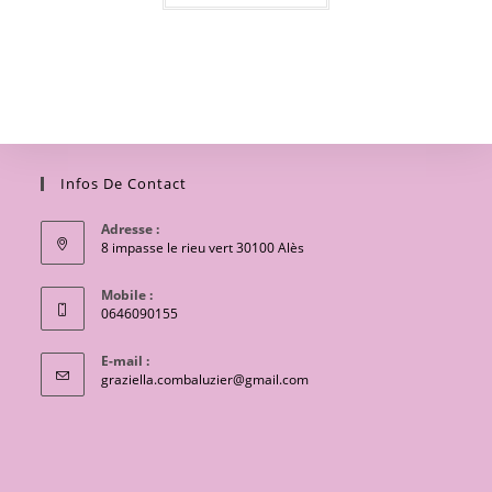
Infos De Contact
Adresse :
8 impasse le rieu vert 30100 Alès
Mobile :
0646090155
E-mail :
S’ouvre
graziella.combaluzier@gmail.com
dans
votre
application