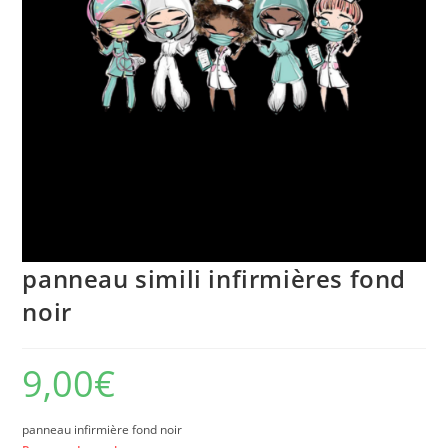
panneau simili infirmières fond
noir
9,00
€
panneau infirmière fond noir