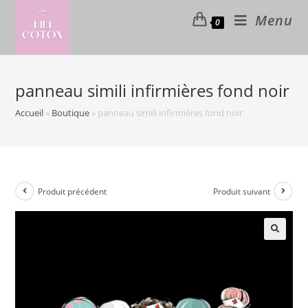
Skip
Menu
0
to
content
panneau simili infirmières fond noir
Accueil
»
Boutique
»
panneau simili infirmières fond noir
Produit précédent
Produit suivant
🔍