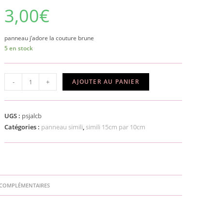
3,00
€
panneau j’adore la couture brune
5 en stock
quantité
-
+
AJOUTER AU PANIER
de
panneau
simili
UGS :
psjalcb
j'adore
Catégories :
panneau simili
,
simili 15cm par 10cm
la
couture
brune
COMPLÉMENTAIRES