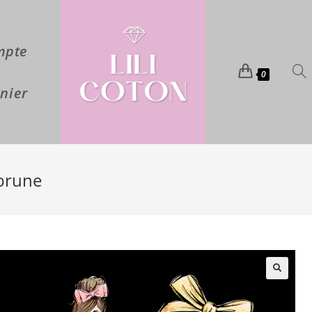
mpte
0
nier
 brune
🔍