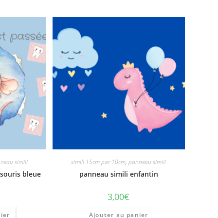
neau simili
simili 15cm par 10cm
,
panneau simili
 souris bleue
panneau simili enfantin
3,00
€
ier
Ajouter au panier