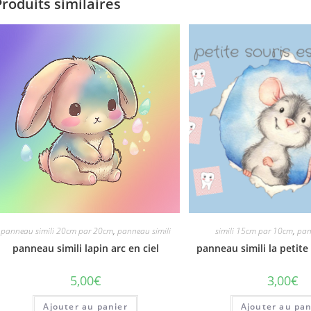
Produits similaires
panneau simili 20cm par 20cm
,
panneau simili
simili 15cm par 10cm
,
pan
panneau simili lapin arc en ciel
panneau simili la petite
5,00
€
3,00
€
Ajouter au panier
Ajouter au pan