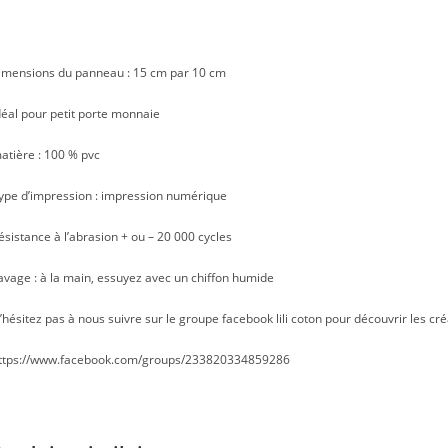
imensions du panneau : 15 cm par 10 cm
déal pour petit porte monnaie
atière : 100 % pvc
ype d’impression : impression numérique
ésistance à l’abrasion + ou – 20 000 cycles
avage : à la main, essuyez avec un chiffon humide
’hésitez pas à nous suivre sur le groupe facebook lili coton pour découvrir les cré
ttps://www.facebook.com/groups/233820334859286