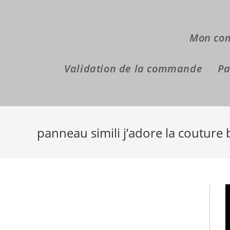
Skip
to
content
Mon co
Validation de la commande
Pa
panneau simili j’adore la couture