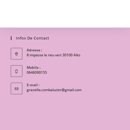
Infos De Contact
Adresse :
8 impasse le rieu vert 30100 Alès
Mobile :
0646090155
E-mail :
S’ouvre
graziella.combaluzier@gmail.com
dans
votre
application