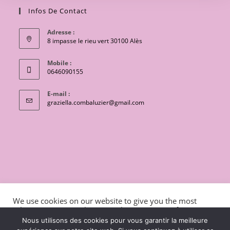
Infos De Contact
Adresse :
8 impasse le rieu vert 30100 Alès
Mobile :
0646090155
E-mail :
S’ouvre
graziella.combaluzier@gmail.com
dans
votre
application
CONTACT
Conditions générales de vente
We use cookies on our website to give you the most
Mentions légales et politique de confidentialité
Livraisons
relevant experience by remembering your preferences
and repeat visits. By clicking “Accept”, you consent to the
charte de protection des données personnelles
Nous utilisons des cookies pour vous garantir la meilleure
use of ALL the cookies.