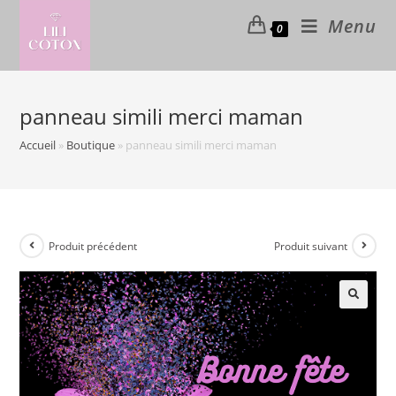
Skip
Menu
0
to
content
panneau simili merci maman
Accueil
»
Boutique
»
panneau simili merci maman
Produit précédent
Produit suivant
🔍