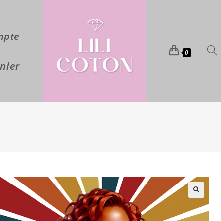
mpte
0
nier
🔍