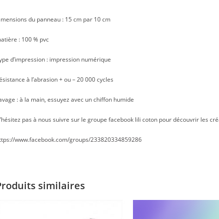
imensions du panneau : 15 cm par 10 cm
atière : 100 % pvc
ype d’impression : impression numérique
ésistance à l’abrasion + ou – 20 000 cycles
avage : à la main, essuyez avec un chiffon humide
’hésitez pas à nous suivre sur le groupe facebook lili coton pour découvrir les cré
ttps://www.facebook.com/groups/233820334859286
Produits similaires