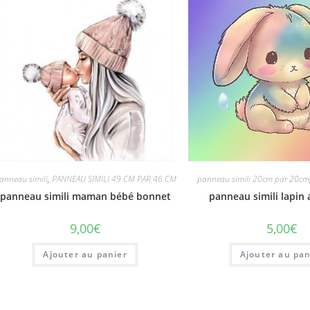
anneau simili
,
PANNEAU SIMILI 49 CM PAR 46 CM
panneau simili 20cm par 20cm
panneau simili maman bébé bonnet
panneau simili lapin a
9,00
€
5,00
€
Ajouter au panier
Ajouter au pan