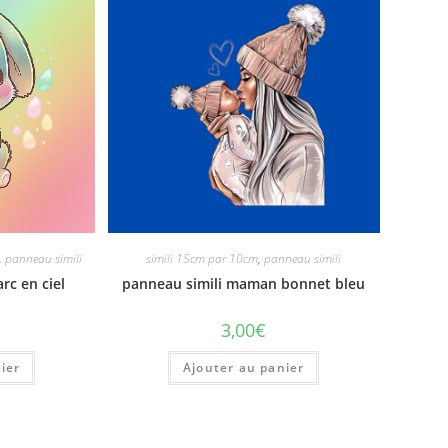
,
panneau simili
simili 15cm par 10cm
,
panneau simili
rc en ciel
panneau simili maman bonnet bleu
3,00
€
ier
Ajouter au panier