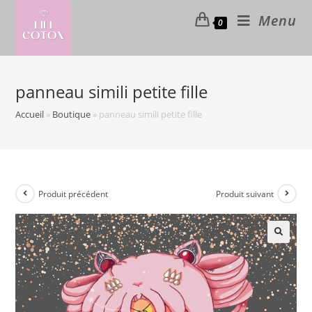
Skip
Menu
0
to
content
panneau simili petite fille
Accueil
»
Boutique
»
panneau simili petite fille
Produit précédent
Produit suivant
🔍