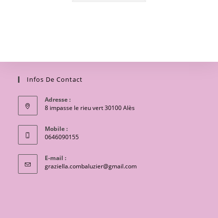
Infos De Contact
Adresse :
8 impasse le rieu vert 30100 Alès
Mobile :
0646090155
E-mail :
S’ouvre
graziella.combaluzier@gmail.com
dans
votre
application