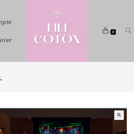
mpte
0
nier
L
🔍