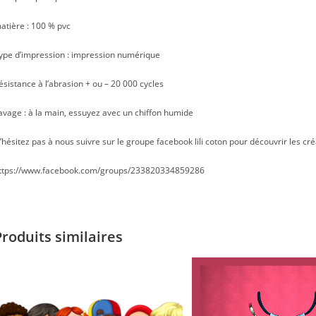
atière : 100 % pvc
ype d’impression : impression numérique
ésistance à l’abrasion + ou – 20 000 cycles
avage : à la main, essuyez avec un chiffon humide
’hésitez pas à nous suivre sur le groupe facebook lili coton pour découvrir les cré
ttps://www.facebook.com/groups/233820334859286
Produits similaires