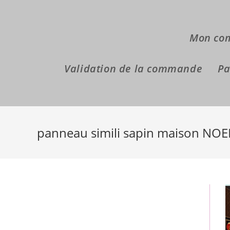
Skip
to
content
Mon co
Validation de la commande
Pa
panneau simili sapin maison NOE