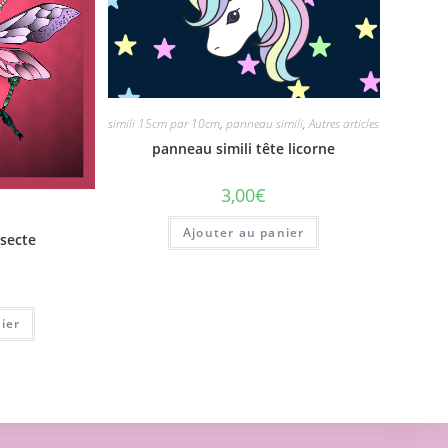
simili 15cm par 10cm
,
panneau simili
,
Autres articles
panneau simili tête licorne
3,00
€
Ajouter au panier
nsecte
ier