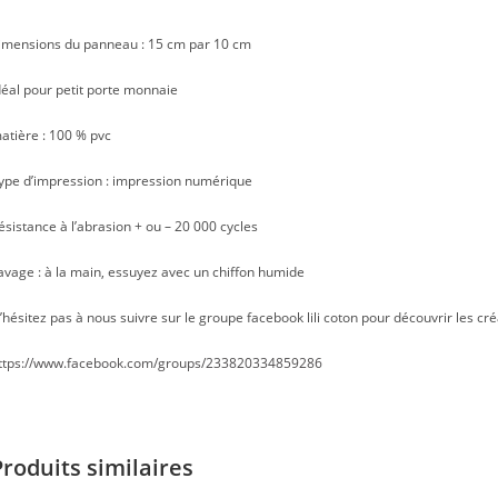
imensions du panneau : 15 cm par 10 cm
déal pour petit porte monnaie
atière : 100 % pvc
ype d’impression : impression numérique
ésistance à l’abrasion + ou – 20 000 cycles
avage : à la main, essuyez avec un chiffon humide
’hésitez pas à nous suivre sur le groupe facebook lili coton pour découvrir les cré
ttps://www.facebook.com/groups/233820334859286
Produits similaires