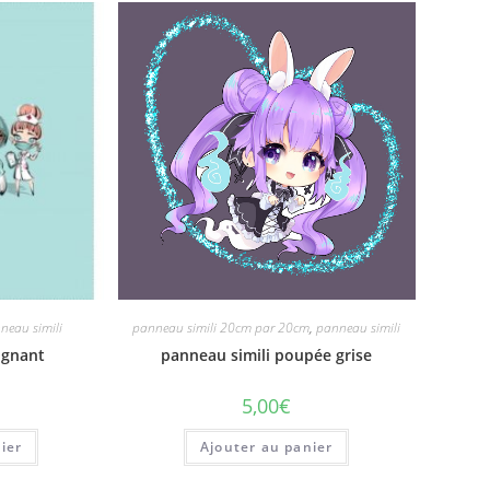
neau simili
panneau simili 20cm par 20cm
,
panneau simili
ignant
panneau simili poupée grise
5,00
€
ier
Ajouter au panier