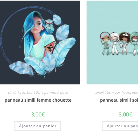
simili 15cm par 10cm
,
panneau simili
simili 15cm par 10cm
,
pan
panneau simili femme chouette
panneau simili so
3,00
€
3,00
€
Ajouter au panier
Ajouter au pan