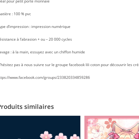
déal pour petit porte monnaie
atière : 100 % pvc
ype d’impression : impression numérique
ésistance à l’abrasion + ou – 20 000 cycles
avage : à la main, essuyez avec un chiffon humide
’hésitez pas à nous suivre sur le groupe facebook lili coton pour découvrir les cré
ttps://www.facebook.com/groups/233820334859286
Produits similaires