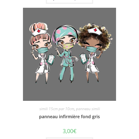
simili 15cm par 10cm
,
panneau simili
panneau infirmière fond gris
3,00
€