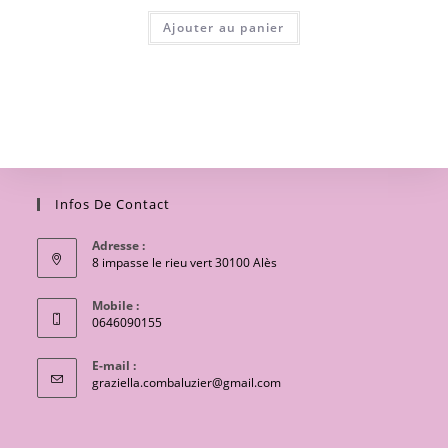
Ajouter au panier
Infos De Contact
Adresse :
8 impasse le rieu vert 30100 Alès
Mobile :
0646090155
E-mail :
S’ouvre
graziella.combaluzier@gmail.com
dans
votre
application