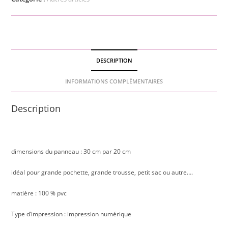
à
bobos
DESCRIPTION
INFORMATIONS COMPLÉMENTAIRES
Description
dimensions du panneau : 30 cm par 20 cm
idéal pour grande pochette, grande trousse, petit sac ou autre….
matière : 100 % pvc
Type d’impression : impression numérique