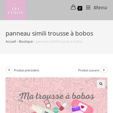
Skip
Menu
0
to
content
panneau simili trousse à bobos
Accueil
»
Boutique
»
panneau simili trousse à bobos
Produit précédent
Produit suivant
🔍