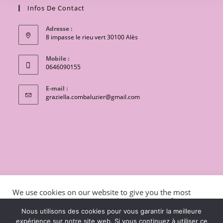
Infos De Contact
Adresse :
8 impasse le rieu vert 30100 Alès
Mobile :
0646090155
E-mail :
S’ouvre
graziella.combaluzier@gmail.com
dans
votre
application
CONTACT
Conditions générales de vente
We use cookies on our website to give you the most
Mentions légales et politique de confidentialité
Livraisons
relevant experience by remembering your preferences
and repeat visits. By clicking “Accept”, you consent to the
charte de protection des données personnelles
Nous utilisons des cookies pour vous garantir la meilleure
use of ALL the cookies.
expérience sur notre site web. Si vous continuez à utiliser ce