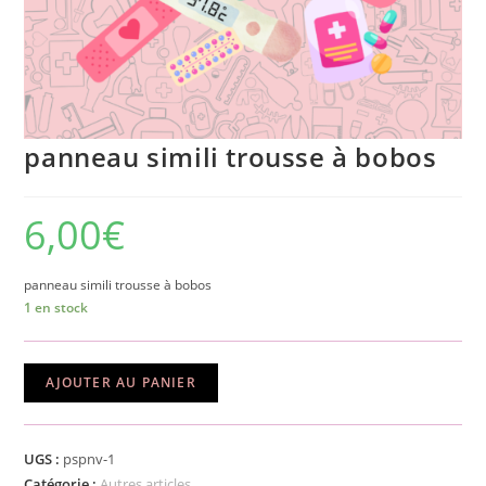
panneau simili trousse à bobos
6,00
€
panneau simili trousse à bobos
1 en stock
quantité
AJOUTER AU PANIER
de
panneau
simili
UGS :
pspnv-1
trousse
Catégorie :
Autres articles