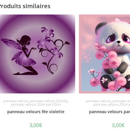
Produits similaires
panneau velours
,
panneau velours illustrés
,
panneau velours
,
panneau vel
panneau velours 20cm par 20cm
panneau velours 20cm 
panneau velours fée violette
panneau velours pa
3,00
€
3,00
€