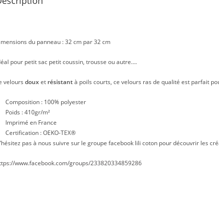
escription
imensions du panneau : 32 cm par 32 cm
déal pour petit sac petit coussin, trousse ou autre….
e velours
doux
et
résistant
à poils courts, ce velours ras de qualité est parfait po
Composition : 100% polyester
Poids : 410gr/m²
Imprimé en France
Certification : OEKO-TEX®
’hésitez pas à nous suivre sur le groupe facebook lili coton pour découvrir les cré
ttps://www.facebook.com/groups/233820334859286