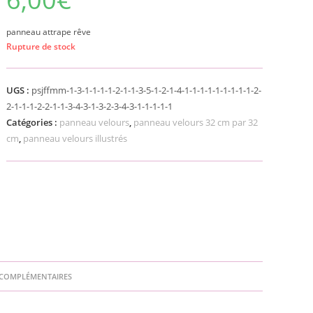
panneau attrape rêve
Rupture de stock
UGS :
psjffmm-1-3-1-1-1-1-2-1-1-3-5-1-2-1-4-1-1-1-1-1-1-1-1-1-2-
2-1-1-1-2-2-1-1-3-4-3-1-3-2-3-4-3-1-1-1-1-1
Catégories :
panneau velours
,
panneau velours 32 cm par 32
cm
,
panneau velours illustrés
COMPLÉMENTAIRES