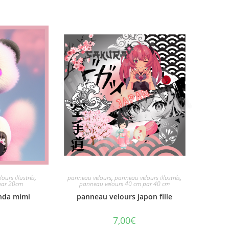
ours illustrés
,
panneau velours
,
panneau velours illustrés
,
par 20cm
panneau velours 40 cm par 40 cm
nda mimi
panneau velours japon fille
7,00
€