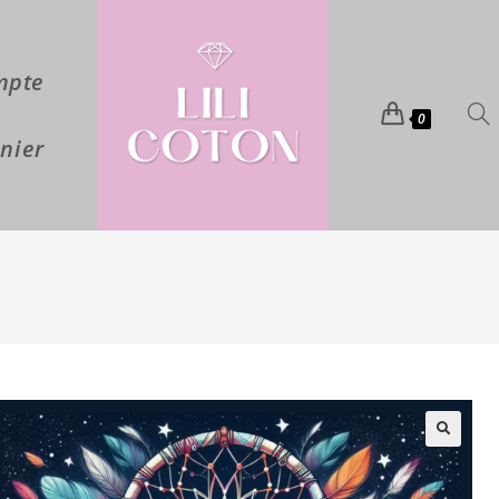
mpte
0
nier
🔍