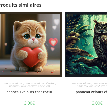
Produits similaires
panneau velours
,
panneau velours illustrés
,
panneau velours
,
panneau vel
panneau velours 20cm par 20cm
panneau velours 20cm 
panneau velours chat coeur
panneau velours c
3,00
€
3,00
€