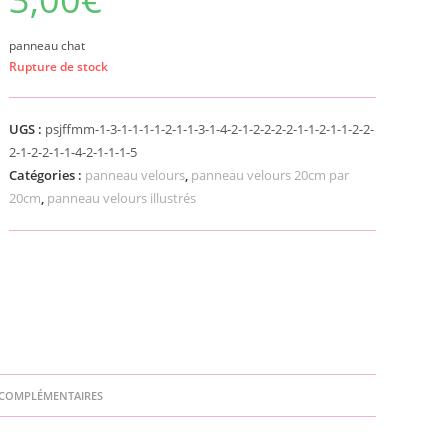
panneau chat
Rupture de stock
UGS :
psjffmm-1-3-1-1-1-1-2-1-1-3-1-4-2-1-2-2-2-2-1-1-2-1-1-2-2-
2-1-2-2-1-1-4-2-1-1-1-5
Catégories :
panneau velours
,
panneau velours 20cm par
20cm
,
panneau velours illustrés
COMPLÉMENTAIRES