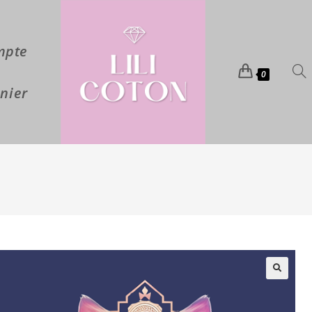
mpte
0
nier
🔍