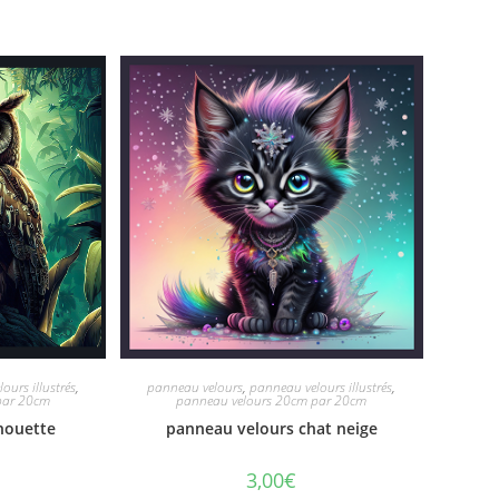
ours illustrés
,
panneau velours
,
panneau velours illustrés
,
par 20cm
panneau velours 20cm par 20cm
houette
panneau velours chat neige
3,00
€