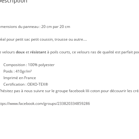
escription
imensions du panneau : 20 cm par 20 cm
déal pour petit sac petit coussin, trousse ou autre….
e velours
doux
et
résistant
à poils courts, ce velours ras de qualité est parfait po
Composition : 100% polyester
Poids : 410gr/m²
Imprimé en France
Certification : OEKO-TEX®
’hésitez pas à nous suivre sur le groupe facebook lili coton pour découvrir les cré
ttps://www.facebook.com/groups/233820334859286