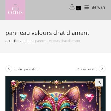
Skip
Menu
0
to
content
panneau velours chat diamant
Accueil
»
Boutique
»
panneau velours chat diamant
Produit précédent
Produit suivant
🔍