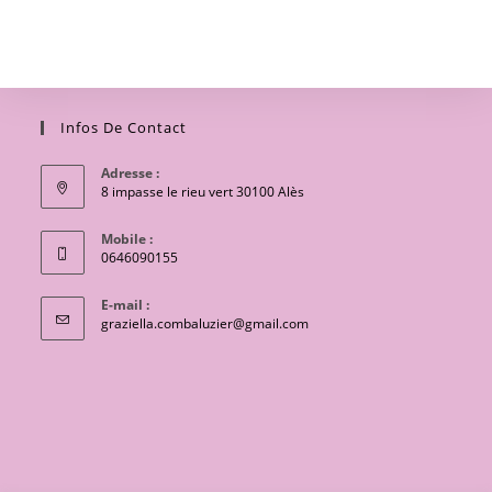
Infos De Contact
Adresse :
8 impasse le rieu vert 30100 Alès
Mobile :
0646090155
E-mail :
S’ouvre
graziella.combaluzier@gmail.com
dans
votre
application