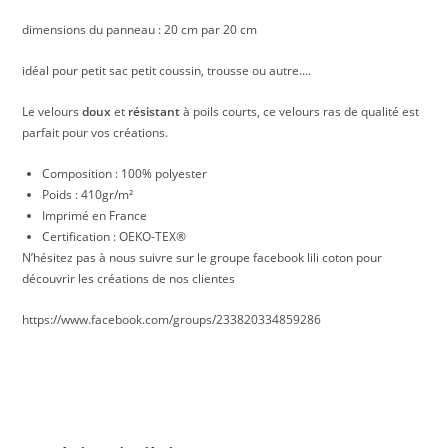
dimensions du panneau : 20 cm par 20 cm
idéal pour petit sac petit coussin, trousse ou autre….
Le velours
doux
et
résistant
à poils courts, ce velours ras de qualité est
parfait pour vos créations.
Composition : 100% polyester
Poids : 410gr/m²
Imprimé en France
Certification : OEKO-TEX®
N’hésitez pas à nous suivre sur le groupe facebook lili coton pour
découvrir les créations de nos clientes
https://www.facebook.com/groups/233820334859286