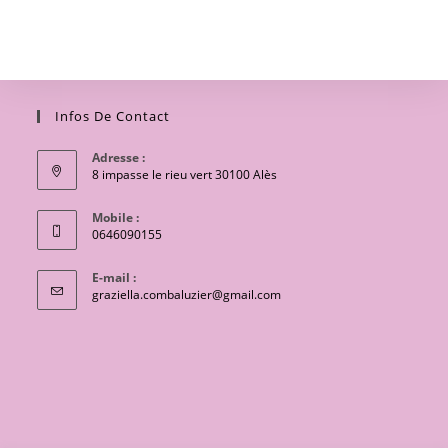
Infos De Contact
Adresse :
8 impasse le rieu vert 30100 Alès
Mobile :
0646090155
E-mail :
S’ouvre
graziella.combaluzier@gmail.com
dans
votre
application