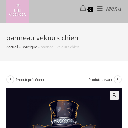
Skip
Menu
0
to
content
panneau velours chien
Accueil
»
Boutique
»
panneau velours chien
Produit précédent
Produit suivant
🔍