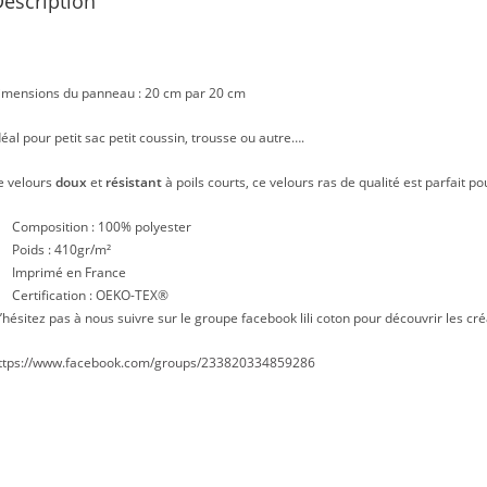
escription
imensions du panneau : 20 cm par 20 cm
déal pour petit sac petit coussin, trousse ou autre….
e velours
doux
et
résistant
à poils courts, ce velours ras de qualité est parfait po
Composition : 100% polyester
Poids : 410gr/m²
Imprimé en France
Certification : OEKO-TEX®
’hésitez pas à nous suivre sur le groupe facebook lili coton pour découvrir les cré
ttps://www.facebook.com/groups/233820334859286