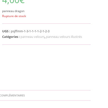
panneau dragon
Rupture de stock
UGS :
psjffmm-1-3-1-1-1-1-2-1-2-3
Catégories :
panneau velours
,
panneau velours illustrés
COMPLÉMENTAIRES