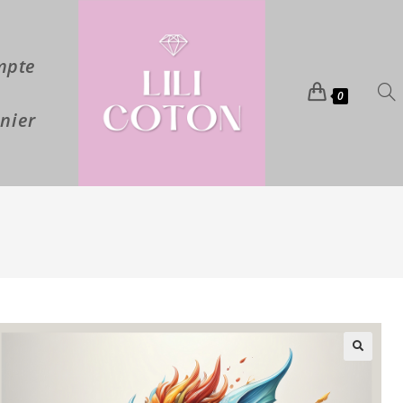
mpte
0
nier
🔍