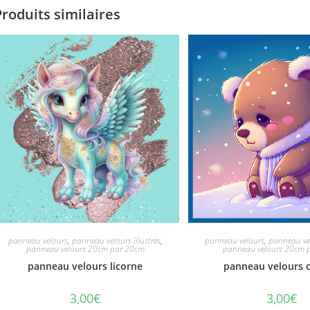
Produits similaires
panneau velours
,
panneau velours illustrés
,
panneau velours
,
panneau vel
panneau velours 20cm par 20cm
panneau velours 20cm 
panneau velours licorne
panneau velours 
3,00
€
3,00
€