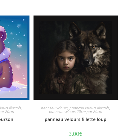
ours illustrés
,
panneau velours
,
panneau velours illustrés
,
par 20cm
panneau velours 20cm par 20cm
ourson
panneau velours fillette loup
3,00
€