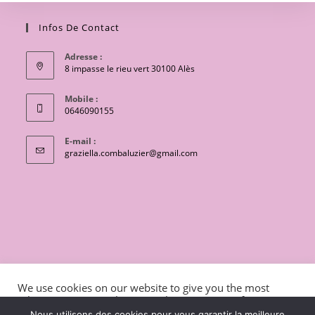
Infos De Contact
Adresse :
8 impasse le rieu vert 30100 Alès
Mobile :
0646090155
E-mail :
S’ouvre
graziella.combaluzier@gmail.com
dans
votre
application
CONTACT
Conditions générales de vente
We use cookies on our website to give you the most
Mentions légales et politique de confidentialité
Livraisons
relevant experience by remembering your preferences
and repeat visits. By clicking “Accept”, you consent to the
charte de protection des données personnelles
Nous utilisons des cookies pour vous garantir la meilleure