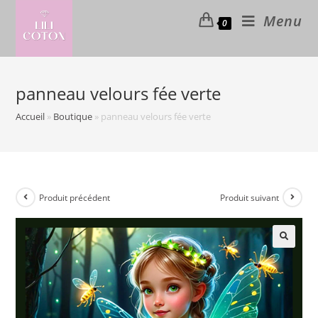
Skip
Menu
0
to
content
panneau velours fée verte
Accueil
»
Boutique
»
panneau velours fée verte
Produit précédent
Produit suivant
🔍