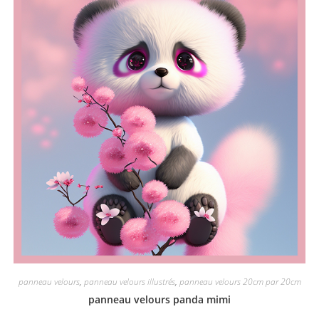
panneau velours
,
panneau velours illustrés
,
panneau velours 20cm par 20cm
panneau velours panda mimi