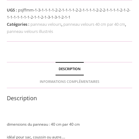
UGS :
psjffmm-1-3-1-1-1-1-2-2-1-1-1-1-2-2-1-1-1-1-2-2-2-1-1-1-1-2-1-2-
1-1-1-1-1-1-1-2-1-1-2-1-3-1-3-1-2-1-1
Catégories :
panneau velours
,
panneau velours 40 cm par 40 cm
,
panneau velours illustrés
DESCRIPTION
INFORMATIONS COMPLÉMENTAIRES
Description
dimensions du panneau : 40 cm par 40 cm
idéal pour sac, coussin ou autre….