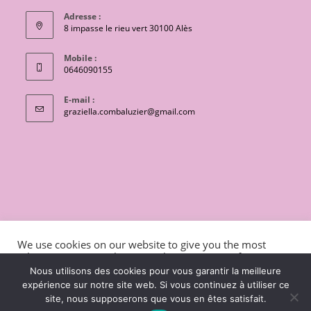
Adresse :
8 impasse le rieu vert 30100 Alès
Mobile :
0646090155
E-mail :
S’ouvre
graziella.combaluzier@gmail.com
dans
votre
application
CONTACT
Conditions générales de vente
We use cookies on our website to give you the most
Mentions légales et politique de confidentialité
Livraisons
relevant experience by remembering your preferences
and repeat visits. By clicking “Accept”, you consent to the
charte de protection des données personnelles
Nous utilisons des cookies pour vous garantir la meilleure
use of ALL the cookies.
expérience sur notre site web. Si vous continuez à utiliser ce
Copyright 2026 - OceanWP Theme by Lili coton
site, nous supposerons que vous en êtes satisfait.
Cookie settings
ACCEPT