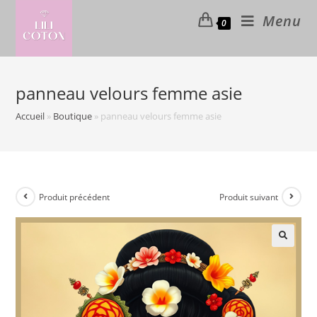
Skip
Menu
0
to
content
panneau velours femme asie
Accueil
»
Boutique
»
panneau velours femme asie
Produit précédent
Produit suivant
🔍