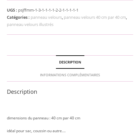
UGS :
psjffmm-1-3-1-1-1-1-2-2-1-1-1-1-1
Catégories :
panneau velours
,
panneau velours 40 cm par 40 cm
,
panneau velours illustrés
DESCRIPTION
INFORMATIONS COMPLÉMENTAIRES
Description
dimensions du panneau : 40 cm par 40 cm
idéal pour sac, coussin ou autre….