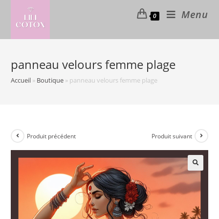
Skip
Menu
0
to
content
panneau velours femme plage
Accueil
»
Boutique
»
panneau velours femme plage
Produit précédent
Produit suivant
🔍