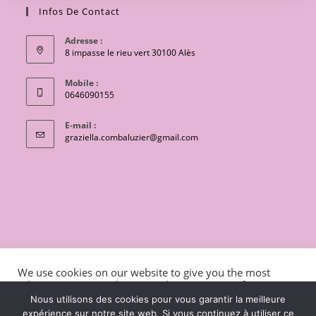
Infos De Contact
Adresse :
8 impasse le rieu vert 30100 Alès
Mobile :
0646090155
E-mail :
S’ouvre
graziella.combaluzier@gmail.com
dans
votre
application
CONTACT
Conditions générales de vente
We use cookies on our website to give you the most
Mentions légales et politique de confidentialité
Livraisons
relevant experience by remembering your preferences
and repeat visits. By clicking “Accept”, you consent to the
charte de protection des données personnelles
Nous utilisons des cookies pour vous garantir la meilleure
use of ALL the cookies.
expérience sur notre site web. Si vous continuez à utiliser ce