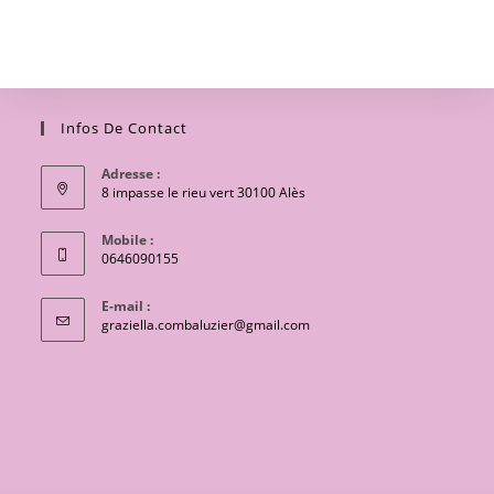
Infos De Contact
Adresse :
8 impasse le rieu vert 30100 Alès
Mobile :
0646090155
E-mail :
S’ouvre
graziella.combaluzier@gmail.com
dans
votre
application