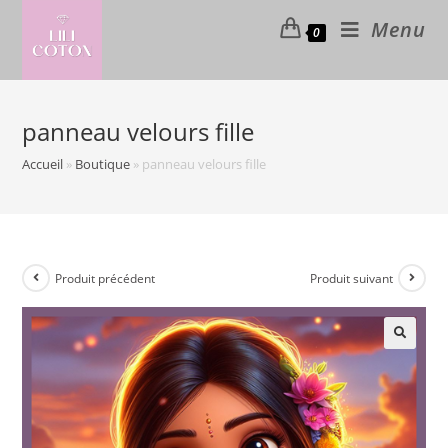
Skip
Menu
0
to
content
panneau velours fille
Accueil
»
Boutique
»
panneau velours fille
Produit précédent
Produit suivant
🔍