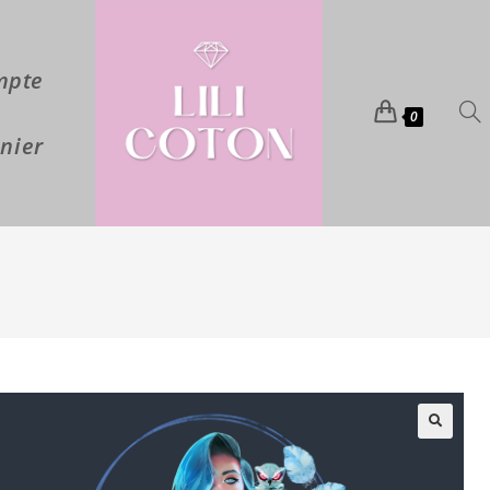
mpte
0
nier
🔍