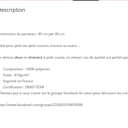
escription
imensions du panneau : 40 cm par 40 cm
déal pour petit sac petit coussin, trousse ou autre….
e velours
doux
et
résistant
à poils courts, ce velours ras de qualité est parfait po
Composition : 100% polyester
Poids : 410gr/m²
Imprimé en France
Certification : OEKO-TEX®
’hésitez pas à nous suivre sur le groupe facebook lili coton pour découvrir les cré
ttps://www.facebook.com/groups/233820334859286