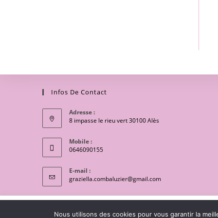
Infos De Contact
Adresse :
8 impasse le rieu vert 30100 Alès
Mobile :
0646090155
E-mail :
S’ouvre
graziella.combaluzier@gmail.com
dans
votre
application
We use cookies on our website to give you the most relevant
Copyright 2026 - OceanWP Theme by Lili coton
Nous utilisons des cookies pour vous garantir la meill
clicking “Accept”, you consent to the use of ALL the cookies.