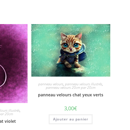
panneau velours
,
panneau velours illustrés
,
panneau velours 20cm par 20cm
panneau velours chat yeux verts
3,00
€
ours illustrés
,
par 20cm
Ajouter au panier
t violet