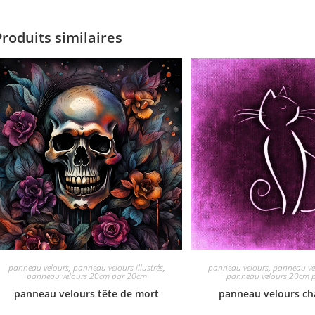
Produits similaires
panneau velours
,
panneau velours illustrés
,
panneau velours
,
panneau vel
panneau velours 20cm par 20cm
panneau velours 20cm 
panneau velours tête de mort
panneau velours cha