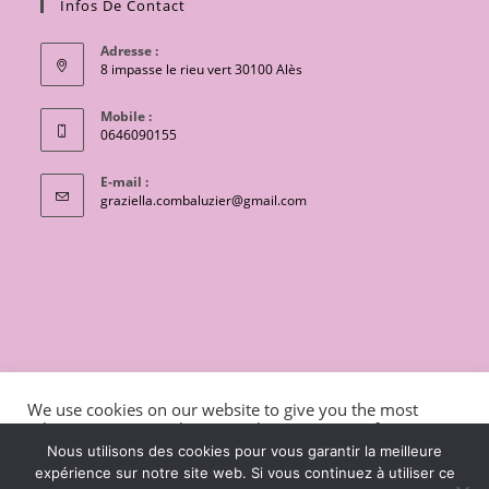
Infos De Contact
Adresse :
8 impasse le rieu vert 30100 Alès
Mobile :
0646090155
E-mail :
S’ouvre
graziella.combaluzier@gmail.com
dans
votre
application
CONTACT
Conditions générales de vente
We use cookies on our website to give you the most
Mentions légales et politique de confidentialité
Livraisons
relevant experience by remembering your preferences
and repeat visits. By clicking “Accept”, you consent to the
charte de protection des données personnelles
Nous utilisons des cookies pour vous garantir la meilleure
use of ALL the cookies.
expérience sur notre site web. Si vous continuez à utiliser ce
Copyright 2026 - OceanWP Theme by Lili coton