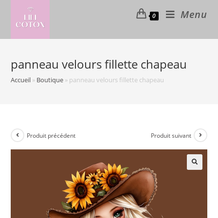
Skip
Menu
0
to
content
panneau velours fillette chapeau
Accueil
»
Boutique
»
panneau velours fillette chapeau
Produit précédent
Produit suivant
🔍