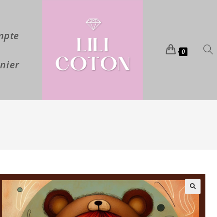
mpte
0
nier
🔍