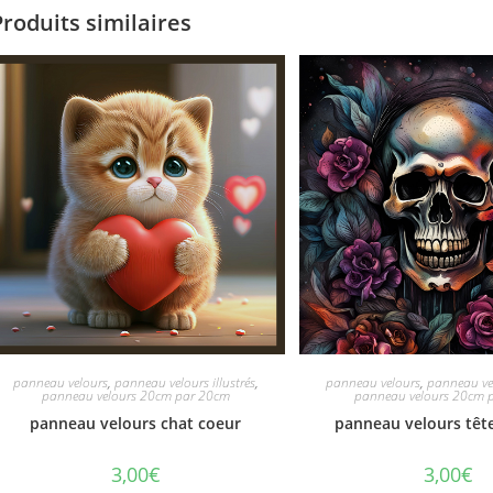
Produits similaires
panneau velours
,
panneau velours illustrés
,
panneau velours
,
panneau vel
panneau velours 20cm par 20cm
panneau velours 20cm 
panneau velours chat coeur
panneau velours têt
3,00
€
3,00
€