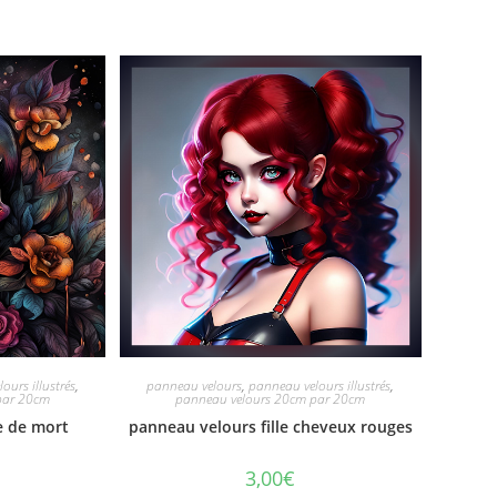
ours illustrés
,
panneau velours
,
panneau velours illustrés
,
par 20cm
panneau velours 20cm par 20cm
e de mort
panneau velours fille cheveux rouges
3,00
€