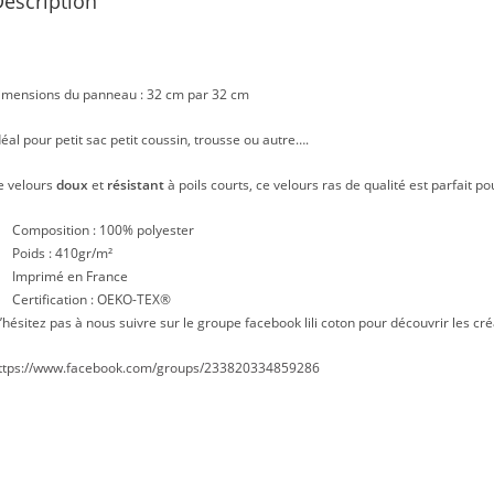
escription
imensions du panneau : 32 cm par 32 cm
déal pour petit sac petit coussin, trousse ou autre….
e velours
doux
et
résistant
à poils courts, ce velours ras de qualité est parfait po
Composition : 100% polyester
Poids : 410gr/m²
Imprimé en France
Certification : OEKO-TEX®
’hésitez pas à nous suivre sur le groupe facebook lili coton pour découvrir les cré
ttps://www.facebook.com/groups/233820334859286