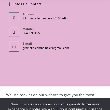
Infos De Contact
Adresse :
8 impasse le rieu vert 30100 Alès
Mobile :
0646090155
E-mail :
S’ouvre
graziella.combaluzier@gmail.com
dans
votre
application
CONTACT
Conditions générales de vente
We use cookies on our website to give you the most
Mentions légales et politique de confidentialité
Livraisons
relevant experience by remembering your preferences
and repeat visits. By clicking “Accept”, you consent to the
charte de protection des données personnelles
Nous utilisons des cookies pour vous garantir la meilleure
use of ALL the cookies.
expérience sur notre site web. Si vous continuez à utiliser ce