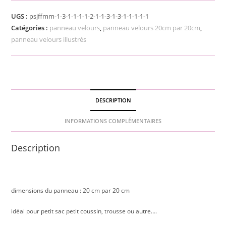
UGS :
psjffmm-1-3-1-1-1-1-2-1-1-3-1-3-1-1-1-1-1
Catégories :
panneau velours
,
panneau velours 20cm par 20cm
,
panneau velours illustrés
DESCRIPTION
INFORMATIONS COMPLÉMENTAIRES
Description
dimensions du panneau : 20 cm par 20 cm
idéal pour petit sac petit coussin, trousse ou autre….