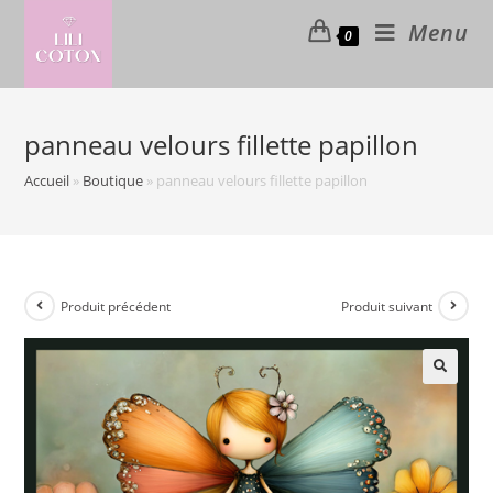
Skip
Menu
0
to
content
panneau velours fillette papillon
Accueil
»
Boutique
»
panneau velours fillette papillon
Produit précédent
Produit suivant
🔍