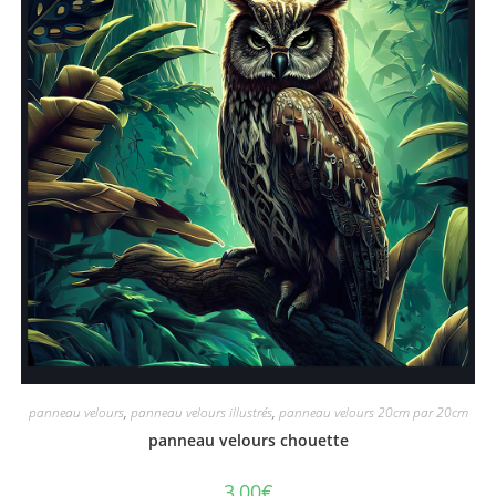
panneau velours
,
panneau velours illustrés
,
panneau velours 20cm par 20cm
panneau velours chouette
3,00
€