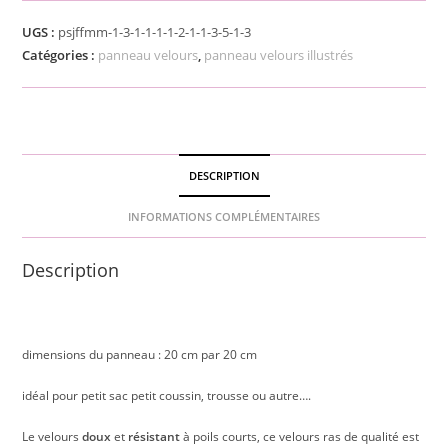
UGS :
psjffmm-1-3-1-1-1-1-2-1-1-3-5-1-3
Catégories :
panneau velours
,
panneau velours illustrés
DESCRIPTION
INFORMATIONS COMPLÉMENTAIRES
Description
dimensions du panneau : 20 cm par 20 cm
idéal pour petit sac petit coussin, trousse ou autre….
Le velours
doux
et
résistant
à poils courts, ce velours ras de qualité est