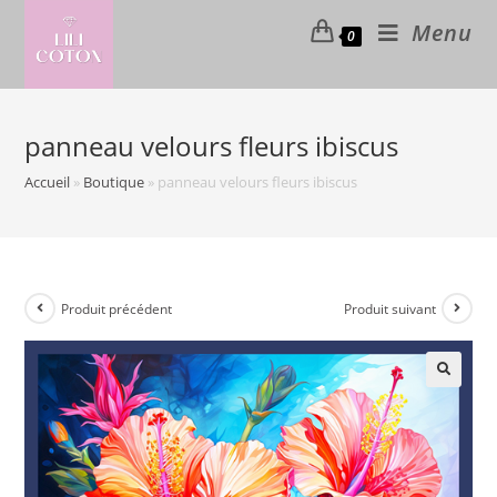
Skip
Menu
0
to
content
panneau velours fleurs ibiscus
Accueil
»
Boutique
»
panneau velours fleurs ibiscus
Produit précédent
Produit suivant
🔍