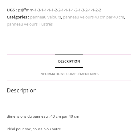
UGS :
psjffmm-1-3-1-1-1-1-2-2-1-1-1-1-2-1-3-2-1-1-2-2
Catégories :
panneau velours
,
panneau velours 40 cm par 40 cm
,
panneau velours illustrés
DESCRIPTION
INFORMATIONS COMPLÉMENTAIRES
Description
dimensions du panneau : 40 cm par 40 cm
idéal pour sac, coussin ou autre….