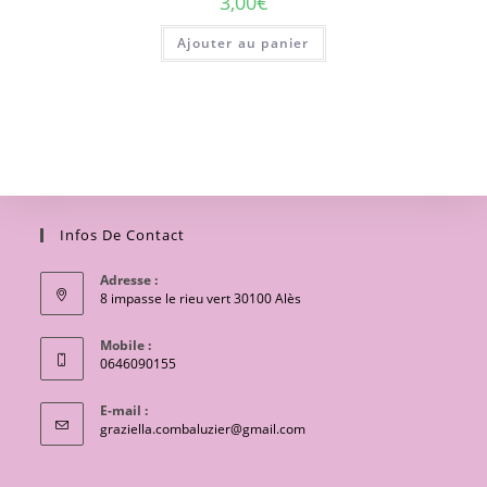
3,00
€
Ajouter au panier
Infos De Contact
Adresse :
8 impasse le rieu vert 30100 Alès
Mobile :
0646090155
E-mail :
S’ouvre
graziella.combaluzier@gmail.com
dans
votre
application