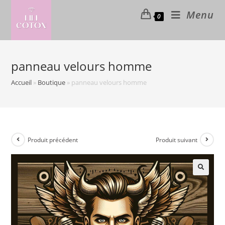
Skip
Menu
0
to
content
panneau velours homme
Accueil
»
Boutique
»
panneau velours homme
Produit précédent
Produit suivant
🔍