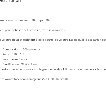
escription
imensions du panneau : 20 cm par 20 cm
déal pour petit sac petit coussin, trousse ou autre….
e velours
doux
et
résistant
à poils courts, ce velours ras de qualité est parfait po
Composition : 100% polyester
Poids : 410gr/m²
Imprimé en France
Certification : OEKO-TEX®
’hésitez pas à nous suivre sur le groupe facebook lili coton pour découvrir les cré
ttps://www.facebook.com/groups/233820334859286