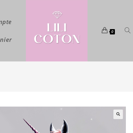
mpte
0
nier
🔍