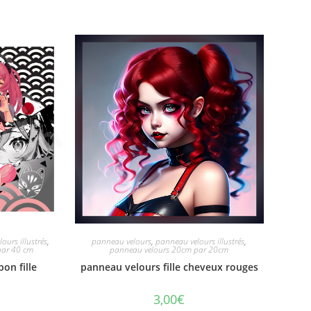
ours illustrés
,
panneau velours
,
panneau velours illustrés
,
par 40 cm
panneau velours 20cm par 20cm
on fille
panneau velours fille cheveux rouges
3,00
€