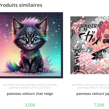
Produits similaires
panneau velours
,
panneau velours illustrés
,
panneau velours
,
panneau vel
panneau velours 20cm par 20cm
panneau velours 40 cm 
panneau velours chat neige
panneau velours jap
3,00
€
7,00
€