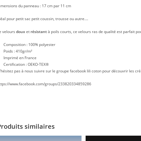
imensions du panneau : 17 cm par 11 cm
déal pour petit sac petit coussin, trousse ou autre….
e velours
doux
et
résistant
à poils courts, ce velours ras de qualité est parfait po
Composition : 100% polyester
Poids : 410gr/m²
Imprimé en France
Certification : OEKO-TEX®
’hésitez pas à nous suivre sur le groupe facebook lili coton pour découvrir les cré
ttps://www.facebook.com/groups/233820334859286
Produits similaires