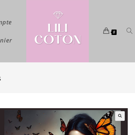
mpte
0
nier
s
🔍