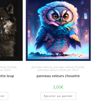
ours illustrés
,
panneau velours
,
panneau velours illustrés
,
par 20cm
panneau velours 20cm par 20cm
ette loup
panneau velours chouette
3,00
€
ier
Ajouter au panier