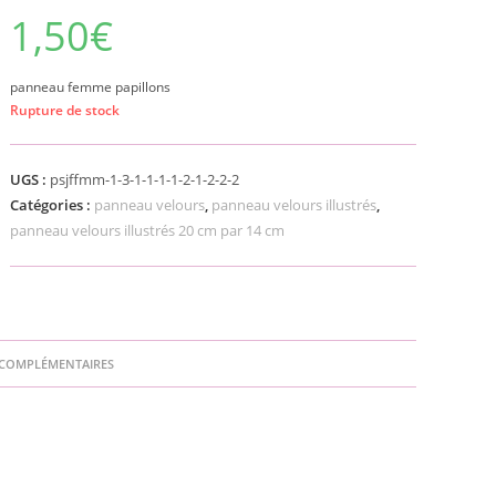
1,50
€
panneau femme papillons
Rupture de stock
UGS :
psjffmm-1-3-1-1-1-1-2-1-2-2-2
Catégories :
panneau velours
,
panneau velours illustrés
,
panneau velours illustrés 20 cm par 14 cm
COMPLÉMENTAIRES