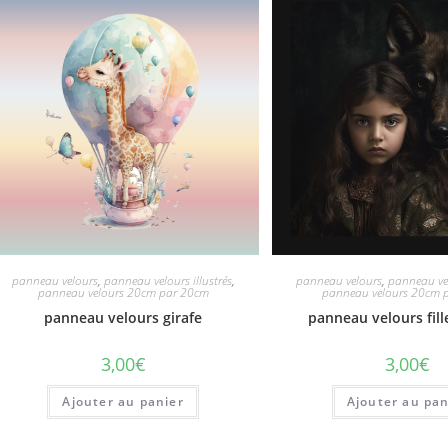
panneau velours
,
panneau velours illustrés
,
panneau velours
,
panneau vel
panneau velours 20cm par 20cm
panneau velours 20cm 
panneau velours girafe
panneau velours fill
3,00
€
3,00
€
Ajouter au panier
Ajouter au pan