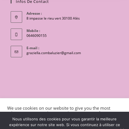
Infos De Contact
Adresse :
8 impasse le rieu vert 30100 Alès
Mobile :
0646090155
E-mail :
S’ouvre
graziella.combaluzier@gmail.com
dans
votre
application
CONTACT
Conditions générales de vente
We use cookies on our website to give you the most
Mentions légales et politique de confidentialité
Livraisons
relevant experience by remembering your preferences
and repeat visits. By clicking “Accept”, you consent to the
charte de protection des données personnelles
Nous utilisons des cookies pour vous garantir la meilleure
use of ALL the cookies.
expérience sur notre site web. Si vous continuez à utiliser ce
Copyright 2026 - OceanWP Theme by Lili coton