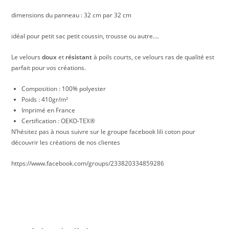
dimensions du panneau : 32 cm par 32 cm
idéal pour petit sac petit coussin, trousse ou autre….
Le velours
doux
et
résistant
à poils courts, ce velours ras de qualité est
parfait pour vos créations.
Composition : 100% polyester
Poids : 410gr/m²
Imprimé en France
Certification : OEKO-TEX®
N’hésitez pas à nous suivre sur le groupe facebook lili coton pour
découvrir les créations de nos clientes
https://www.facebook.com/groups/233820334859286