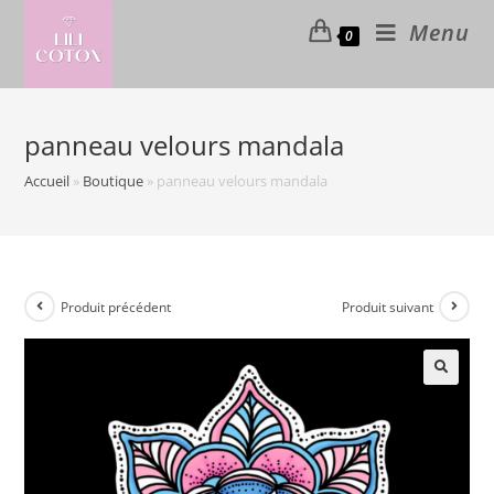
Skip
Menu
0
to
content
panneau velours mandala
Accueil
»
Boutique
»
panneau velours mandala
Produit précédent
Produit suivant
🔍