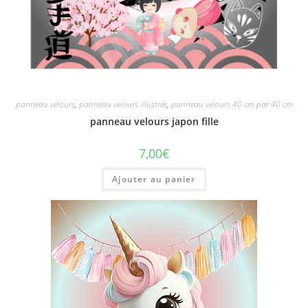
panneau velours
,
panneau velours illustrés
,
panneau velours 40 cm par 40 cm
panneau velours japon fille
7,00
€
Ajouter au panier