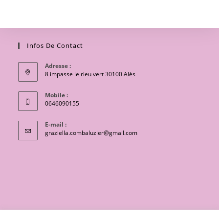
Infos De Contact
Adresse :
8 impasse le rieu vert 30100 Alès
Mobile :
0646090155
E-mail :
S’ouvre
graziella.combaluzier@gmail.com
dans
votre
application