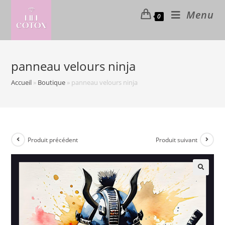
Skip
Menu
0
to
content
panneau velours ninja
Accueil
»
Boutique
»
panneau velours ninja
Produit précédent
Produit suivant
🔍