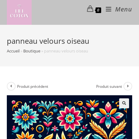
Skip
Menu
0
to
content
panneau velours oiseau
Accueil
»
Boutique
»
panneau velours oiseau
Produit précédent
Produit suivant
🔍