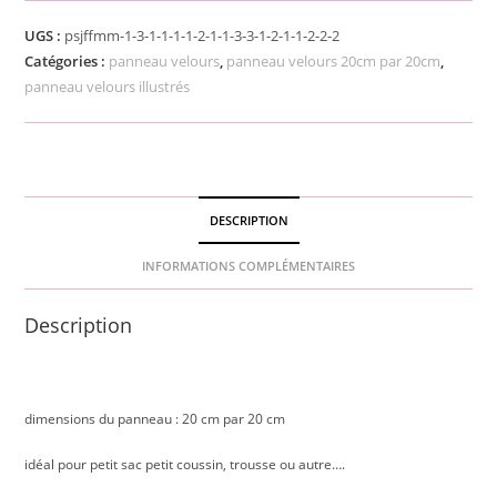
UGS :
psjffmm-1-3-1-1-1-1-2-1-1-3-3-1-2-1-1-2-2-2
Catégories :
panneau velours
,
panneau velours 20cm par 20cm
,
panneau velours illustrés
DESCRIPTION
INFORMATIONS COMPLÉMENTAIRES
Description
dimensions du panneau : 20 cm par 20 cm
idéal pour petit sac petit coussin, trousse ou autre….