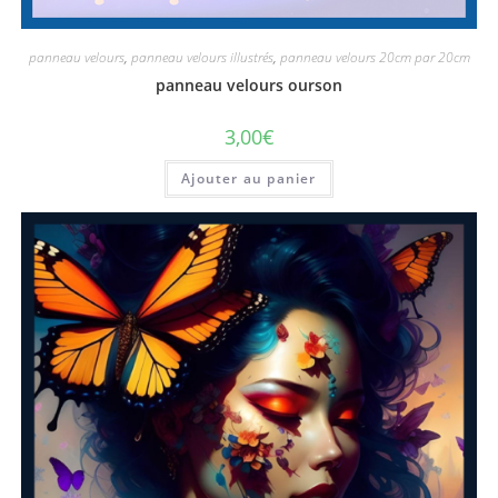
panneau velours
,
panneau velours illustrés
,
panneau velours 20cm par 20cm
panneau velours ourson
3,00
€
Ajouter au panier