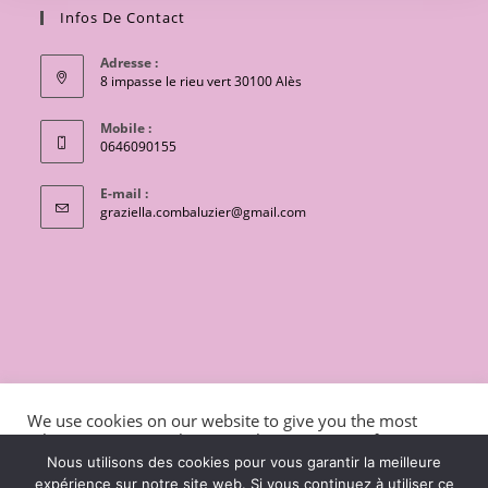
Infos De Contact
Adresse :
8 impasse le rieu vert 30100 Alès
Mobile :
0646090155
E-mail :
S’ouvre
graziella.combaluzier@gmail.com
dans
votre
application
CONTACT
Conditions générales de vente
We use cookies on our website to give you the most
Mentions légales et politique de confidentialité
Livraisons
relevant experience by remembering your preferences
and repeat visits. By clicking “Accept”, you consent to the
charte de protection des données personnelles
Nous utilisons des cookies pour vous garantir la meilleure
use of ALL the cookies.
expérience sur notre site web. Si vous continuez à utiliser ce