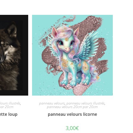
ours illustrés
,
panneau velours
,
panneau velours illustrés
,
par 20cm
panneau velours 20cm par 20cm
ette loup
panneau velours licorne
3,00
€