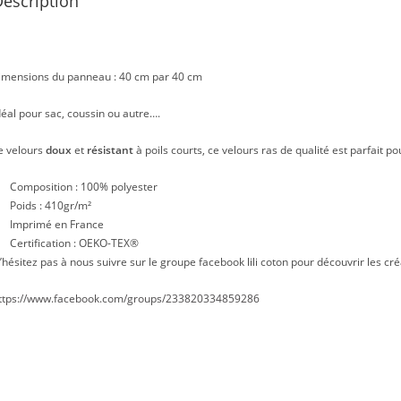
escription
imensions du panneau : 40 cm par 40 cm
déal pour sac, coussin ou autre….
e velours
doux
et
résistant
à poils courts, ce velours ras de qualité est parfait po
Composition : 100% polyester
Poids : 410gr/m²
Imprimé en France
Certification : OEKO-TEX®
’hésitez pas à nous suivre sur le groupe facebook lili coton pour découvrir les cré
ttps://www.facebook.com/groups/233820334859286