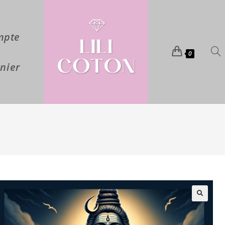
mpte
0
nier
🔍