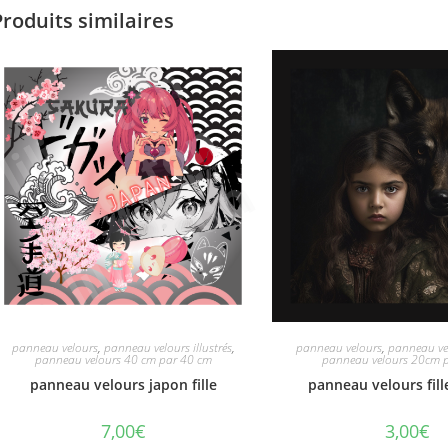
Produits similaires
panneau velours
,
panneau velours illustrés
,
panneau velours
,
panneau vel
panneau velours 40 cm par 40 cm
panneau velours 20cm 
panneau velours japon fille
panneau velours fill
7,00
€
3,00
€