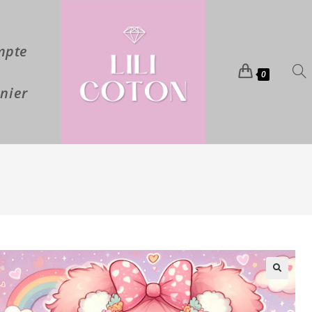
mpte
0
nier
🔍