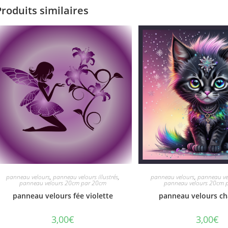
Produits similaires
panneau velours
,
panneau velours illustrés
,
panneau velours
,
panneau vel
panneau velours 20cm par 20cm
panneau velours 20cm 
panneau velours fée violette
panneau velours ch
3,00
€
3,00
€