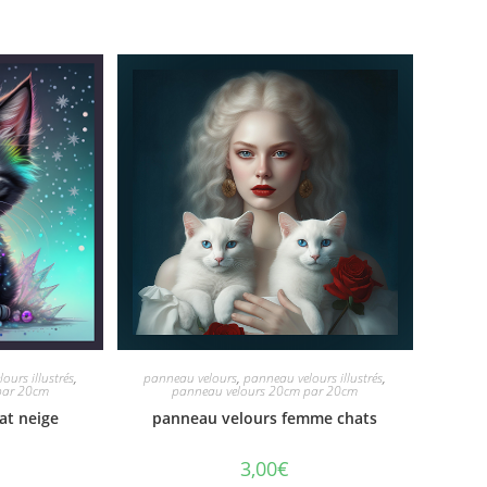
ours illustrés
,
panneau velours
,
panneau velours illustrés
,
par 20cm
panneau velours 20cm par 20cm
at neige
panneau velours femme chats
3,00
€