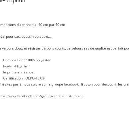
escription
imensions du panneau : 40 cm par 40 cm
déal pour sac, coussin ou autre….
e velours
doux
et
résistant
à poils courts, ce velours ras de qualité est parfait po
Composition : 100% polyester
Poids : 410gr/m²
Imprimé en France
Certification : OEKO-TEX®
’hésitez pas à nous suivre sur le groupe facebook lili coton pour découvrir les cré
ttps://www.facebook.com/groups/233820334859286