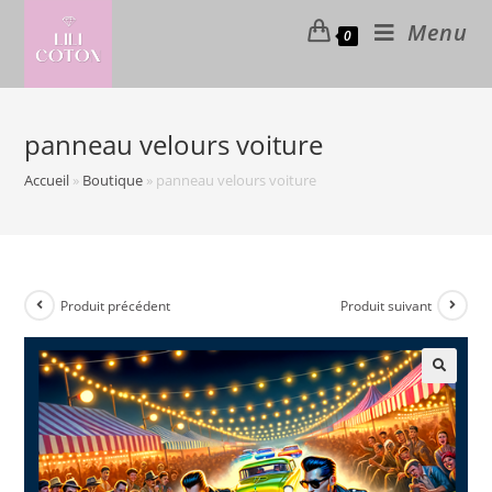
Skip
Menu
0
to
content
panneau velours voiture
Accueil
»
Boutique
»
panneau velours voiture
Produit précédent
Produit suivant
🔍