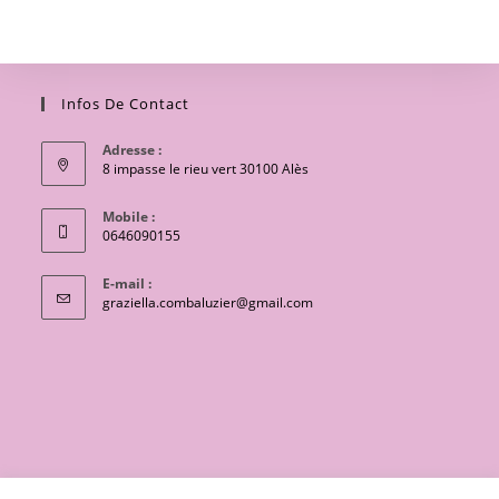
Infos De Contact
Adresse :
8 impasse le rieu vert 30100 Alès
Mobile :
0646090155
E-mail :
S’ouvre
graziella.combaluzier@gmail.com
dans
votre
application