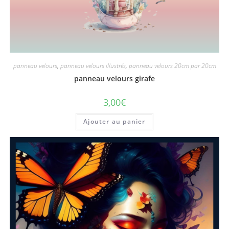
panneau velours
,
panneau velours illustrés
,
panneau velours 20cm par 20cm
panneau velours girafe
3,00
€
Ajouter au panier