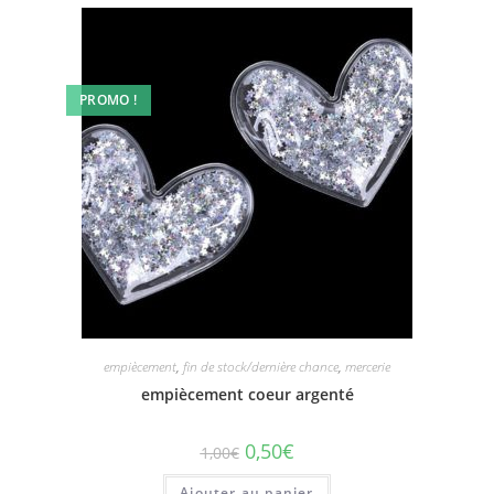
PROMO !
empiècement
,
fin de stock/dernière chance
,
mercerie
empiècement coeur argenté
0,50
€
1,00
€
Ajouter au panier