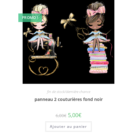
PROMO !
fin de stock/dernière chance
panneau 2 couturières fond noir
5,00
€
6,00
€
Ajouter au panier