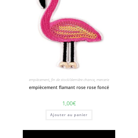
empiècement
,
fin de stock/dernière chance
,
mercerie
empiècement flamant rose rose foncé
1,00
€
Ajouter au panier