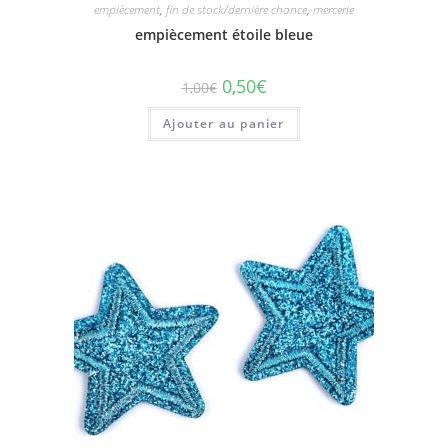
empiècement
,
fin de stock/dernière chance
,
mercerie
empiècement étoile bleue
0,50
€
1,00
€
Ajouter au panier