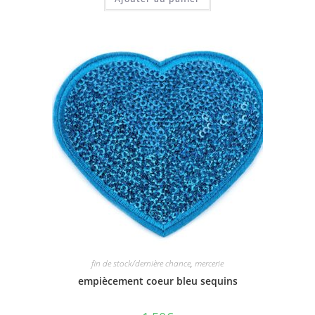
fin de stock/dernière chance
,
mercerie
empiècement coeur bleu sequins