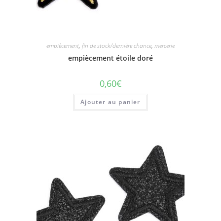
empiècement
,
fin de stock/dernière chance
,
mercerie
empiècement étoile doré
0,60
€
Ajouter au panier