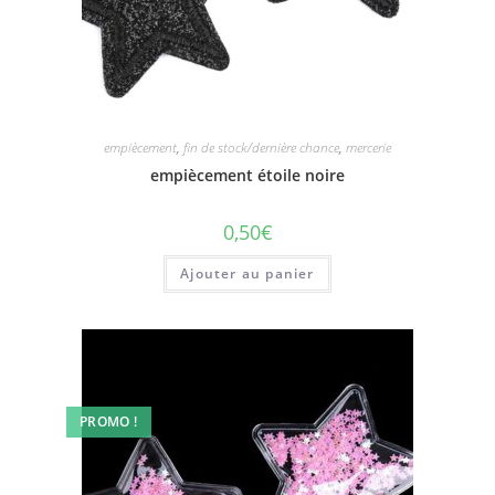
empiècement
,
fin de stock/dernière chance
,
mercerie
empiècement étoile noire
0,50
€
Ajouter au panier
PROMO !