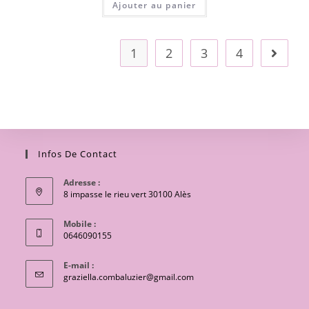
Ajouter au panier
1
2
3
4
Infos De Contact
Adresse :
8 impasse le rieu vert 30100 Alès
Mobile :
0646090155
E-mail :
S’ouvre
graziella.combaluzier@gmail.com
dans
votre