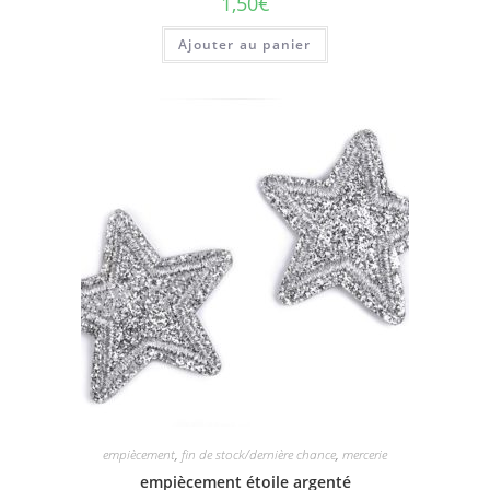
1,50
€
Ajouter au panier
empiècement
,
fin de stock/dernière chance
,
mercerie
empiècement étoile argenté