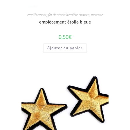
empiècement
,
fin de stock/dernière chance
,
mercerie
empiècement étoile bleue
0,50
€
Ajouter au panier