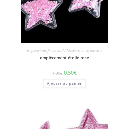
empiècement
,
fin de stock/dernière chance
,
mercerie
empiècement étoile rose
0,50
€
1,00
€
Ajouter au panier