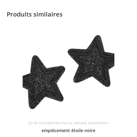
Produits similaires
fin de stock/dernière chance
,
mercerie
,
empiècement
empiècement étoile noire