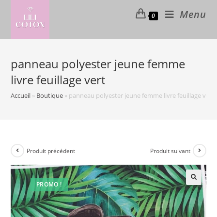
Skip
Menu
0
to
content
panneau polyester jeune femme
livre feuillage vert
Accueil
»
Boutique
»
panneau polyester jeune femme livre feuillage vert
Produit précédent
Produit suivant
PROMO !
🔍