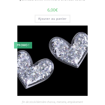
6,00
€
Ajouter au panier
PROMO !
fin de stock/dernière chance
,
mercerie
,
empiècement