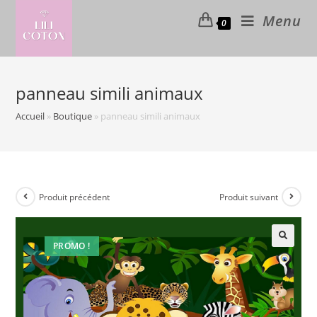
Skip
Menu
0
to
content
panneau simili animaux
Accueil
»
Boutique
»
panneau simili animaux
Produit précédent
Produit suivant
PROMO !
🔍