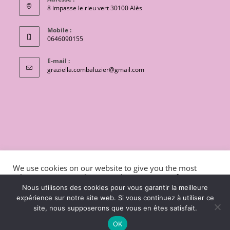
8 impasse le rieu vert 30100 Alès
Mobile :
0646090155
E-mail :
S’ouvre
graziella.combaluzier@gmail.com
dans
votre
application
CONTACT
Conditions générales de vente
We use cookies on our website to give you the most
Mentions légales et politique de confidentialité
Livraisons
relevant experience by remembering your preferences
and repeat visits. By clicking “Accept”, you consent to the
charte de protection des données personnelles
Nous utilisons des cookies pour vous garantir la meilleure
use of ALL the cookies.
expérience sur notre site web. Si vous continuez à utiliser ce
Copyright 2026 - OceanWP Theme by Lili coton
site, nous supposerons que vous en êtes satisfait.
Cookie settings
ACCEPT
OK