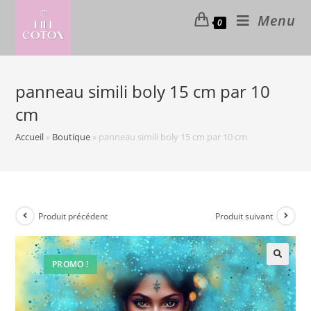
Skip
Menu
0
to
content
panneau simili boly 15 cm par 10
cm
Accueil
»
Boutique
»
panneau simili boly 15 cm par 10 cm
Produit précédent
Produit suivant
PROMO !
🔍