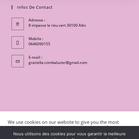
Infos De Contact
Adresse :
8 impasse le rieu vert 30100 Alès
Mobile :
0646090155
E-mail :
S’ouvre
graziella.combaluzier@gmail.com
dans
votre
application
CONTACT
Conditions générales de vente
We use cookies on our website to give you the most
Mentions légales et politique de confidentialité
Livraisons
relevant experience by remembering your preferences
and repeat visits. By clicking “Accept”, you consent to the
charte de protection des données personnelles
Nous utilisons des cookies pour vous garantir la meilleure
use of ALL the cookies.