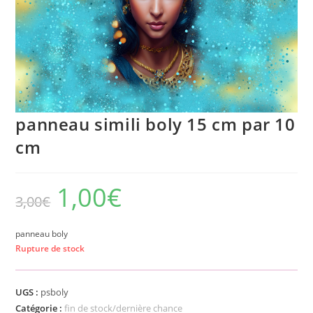
panneau simili boly 15 cm par 10
cm
1,00
€
3,00
€
panneau boly
Rupture de stock
UGS :
psboly
Catégorie :
fin de stock/dernière chance