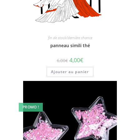
fin de stock/dernière chance
panneau simili thé
4,00
€
6,00
€
Ajouter au panier
PROMO !