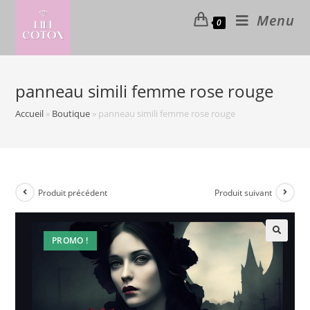
Skip
Menu
0
to
content
panneau simili femme rose rouge
Accueil
»
Boutique
»
panneau simili femme rose rouge
Produit précédent
Produit suivant
PROMO !
🔍