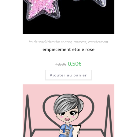
fin de stock/dernière chance
,
mercerie
,
empiècement
empiècement étoile rose
0,50
€
1,00
€
Ajouter au panier