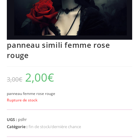
panneau simili femme rose
rouge
2,00
€
3,00
€
panneau femme rose rouge
Rupture de stock
UGS :
psfrr
Catégorie :
fin de stock/dernière chance