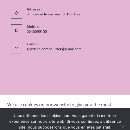
Adresse :
8 impasse le rieu vert 30100 Alès
Mobile :
0646090155
E-mail :
S’ouvre
graziella.combaluzier@gmail.com
dans
votre
application
CONTACT
Conditions générales de vente
We use cookies on our website to give you the most
Mentions légales et politique de confidentialité
Livraisons
relevant experience by remembering your preferences
and repeat visits. By clicking “Accept”, you consent to the
charte de protection des données personnelles
Nous utilisons des cookies pour vous garantir la meilleure
use of ALL the cookies.
expérience sur notre site web. Si vous continuez à utiliser ce
Copyright 2026 - OceanWP Theme by Lili coton
site, nous supposerons que vous en êtes satisfait.